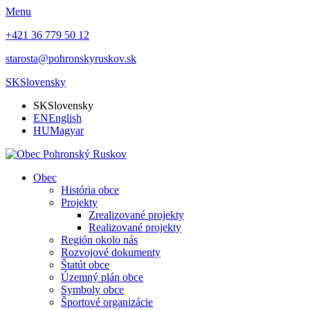
Menu
+421 36 779 50 12
starosta@pohronskyruskov.sk
SK
Slovensky
SK
Slovensky
EN
English
HU
Magyar
Obec
História obce
Projekty
Zrealizované projekty
Realizované projekty
Región okolo nás
Rozvojové dokumenty
Štatút obce
Územný plán obce
Symboly obce
Športové organizácie