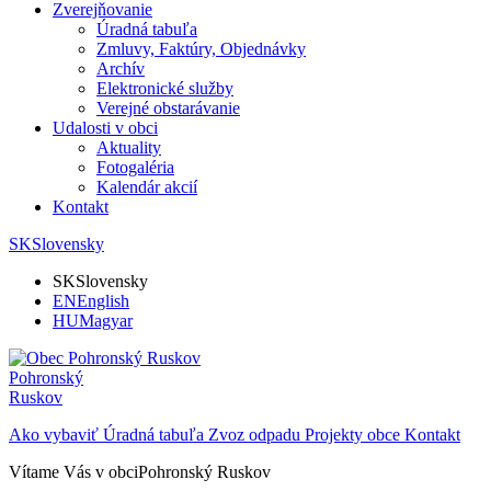
Zverejňovanie
Úradná tabuľa
Zmluvy, Faktúry, Objednávky
Archív
Elektronické služby
Verejné obstarávanie
Udalosti v obci
Aktuality
Fotogaléria
Kalendár akcií
Kontakt
SK
Slovensky
SK
Slovensky
EN
English
HU
Magyar
Pohronský
Ruskov
Ako vybaviť
Úradná tabuľa
Zvoz odpadu
Projekty obce
Kontakt
Vítame Vás v obci
Pohronský Ruskov