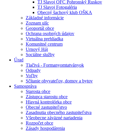
TJ Slavoj OFC Pohronský Ruskov
TJ Slavoj Fotogaléria
Obecný šachový klub OŠKA
Základné informácie
Zoznam ulíc
Geoportál obce
Ochrana osobných údajov
Virtuálna prehliadka
Komunitné centrum
Urnový Háj
Sociálne služby
Úrad
Tlačivá - Formanyomtatványok
Odpady
Voľby
Sčítanie obyvateľov, domov a bytov
Samospráva
Starosta obce
Zástupca starostu obce
Hlavná kontrolórka obce
Obecné zastupiteľstvo
Zasadnutia obecného zastupiteľstva
Všeobecne záväzné nariadenia
Rozpočet obce
Zásady hospodárenia