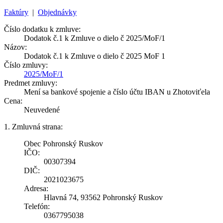
Faktúry
|
Objednávky
Číslo dodatku k zmluve:
Dodatok č.1 k Zmluve o dielo č 2025/MoF/1
Názov:
Dodatok č.1 k Zmluve o dielo č 2025 MoF 1
Číslo zmluvy:
2025/MoF/1
Predmet zmluvy:
Mení sa bankové spojenie a číslo účtu IBAN u Zhotoviťela
Cena:
Neuvedené
1. Zmluvná strana:
Obec Pohronský Ruskov
IČO:
00307394
DIČ:
2021023675
Adresa:
Hlavná 74, 93562 Pohronský Ruskov
Telefón:
0367795038