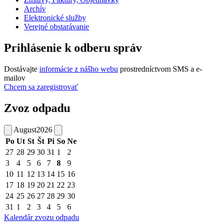
Archív
Elektronické služby
Verejné obstarávanie
Prihlásenie k odberu správ
Dostávajte
informácie z nášho webu
prostredníctvom SMS a e-
mailov
Chcem sa zaregistrovať
Zvoz odpadu
August
2026
Po
Ut
St
Št
Pi
So
Ne
27
28
29
30
31
1
2
3
4
5
6
7
8
9
10
11
12
13
14
15
16
17
18
19
20
21
22
23
24
25
26
27
28
29
30
31
1
2
3
4
5
6
Kalendár zvozu odpadu