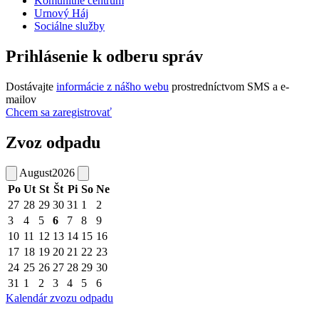
Komunitné centrum
Urnový Háj
Sociálne služby
Prihlásenie k odberu správ
Dostávajte
informácie z nášho webu
prostredníctvom SMS a e-
mailov
Chcem sa zaregistrovať
Zvoz odpadu
August
2026
Po
Ut
St
Št
Pi
So
Ne
27
28
29
30
31
1
2
3
4
5
6
7
8
9
10
11
12
13
14
15
16
17
18
19
20
21
22
23
24
25
26
27
28
29
30
31
1
2
3
4
5
6
Kalendár zvozu odpadu