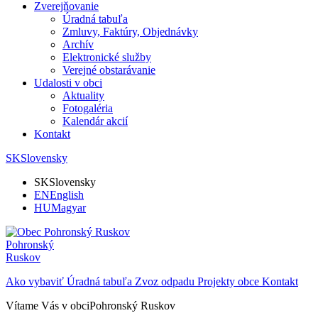
Zverejňovanie
Úradná tabuľa
Zmluvy, Faktúry, Objednávky
Archív
Elektronické služby
Verejné obstarávanie
Udalosti v obci
Aktuality
Fotogaléria
Kalendár akcií
Kontakt
SK
Slovensky
SK
Slovensky
EN
English
HU
Magyar
Pohronský
Ruskov
Ako vybaviť
Úradná tabuľa
Zvoz odpadu
Projekty obce
Kontakt
Vítame Vás v obci
Pohronský Ruskov