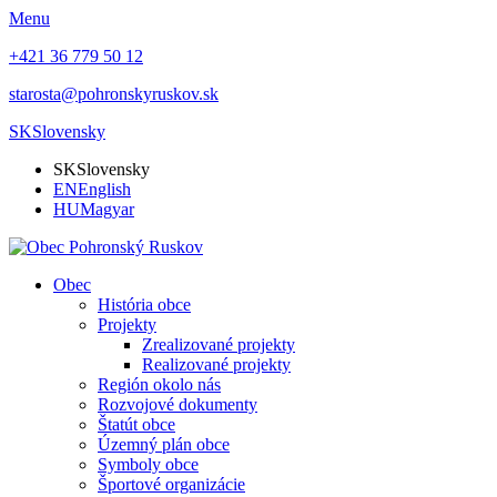
Menu
+421 36 779 50 12
starosta@pohronskyruskov.sk
SK
Slovensky
SK
Slovensky
EN
English
HU
Magyar
Obec
História obce
Projekty
Zrealizované projekty
Realizované projekty
Región okolo nás
Rozvojové dokumenty
Štatút obce
Územný plán obce
Symboly obce
Športové organizácie