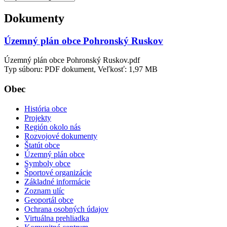
Dokumenty
Územný plán obce Pohronský Ruskov
Územný plán obce Pohronský Ruskov.pdf
Typ súboru: PDF dokument, Veľkosť: 1,97 MB
Obec
História obce
Projekty
Región okolo nás
Rozvojové dokumenty
Štatút obce
Územný plán obce
Symboly obce
Športové organizácie
Základné informácie
Zoznam ulíc
Geoportál obce
Ochrana osobných údajov
Virtuálna prehliadka