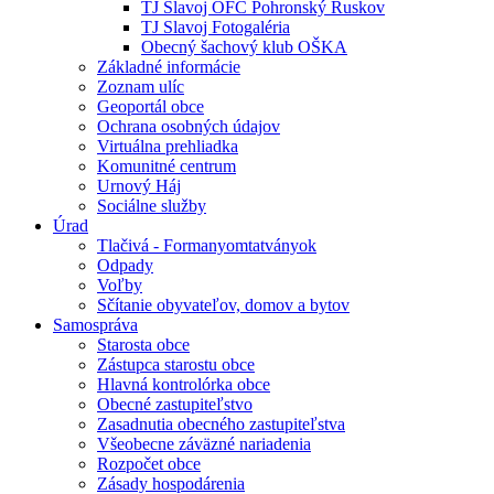
TJ Slavoj OFC Pohronský Ruskov
TJ Slavoj Fotogaléria
Obecný šachový klub OŠKA
Základné informácie
Zoznam ulíc
Geoportál obce
Ochrana osobných údajov
Virtuálna prehliadka
Komunitné centrum
Urnový Háj
Sociálne služby
Úrad
Tlačivá - Formanyomtatványok
Odpady
Voľby
Sčítanie obyvateľov, domov a bytov
Samospráva
Starosta obce
Zástupca starostu obce
Hlavná kontrolórka obce
Obecné zastupiteľstvo
Zasadnutia obecného zastupiteľstva
Všeobecne záväzné nariadenia
Rozpočet obce
Zásady hospodárenia