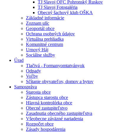
TJ Slavoj OFC Pohronský Ruskov
TJ Slavoj Fotogaléria
Obecný šachový klub OŠKA
Základné informácie
Zoznam ulíc
Geoportál obce
Ochrana osobných údajov
Virtuálna prehliadka
Komunitné centrum
Urnový Háj
Sociálne služby
Úrad
Tlačivá - Formanyomtatványok
Odpady
Voľby
Sčítanie obyvateľov, domov a bytov
Samospráva
Starosta obce
Zástupca starostu obce
Hlavná kontrolórka obce
Obecné zastupiteľstvo
Zasadnutia obecného zastupiteľstva
Všeobecne záväzné nariadenia
Rozpočet obce
Zásady hospodárenia