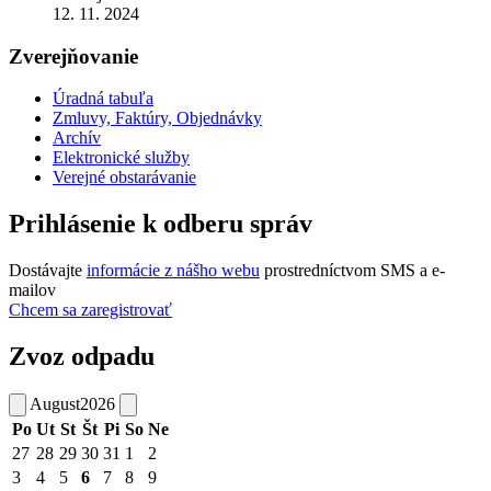
12. 11. 2024
Zverejňovanie
Úradná tabuľa
Zmluvy, Faktúry, Objednávky
Archív
Elektronické služby
Verejné obstarávanie
Prihlásenie k odberu správ
Dostávajte
informácie z nášho webu
prostredníctvom SMS a e-
mailov
Chcem sa zaregistrovať
Zvoz odpadu
August
2026
Po
Ut
St
Št
Pi
So
Ne
27
28
29
30
31
1
2
3
4
5
6
7
8
9