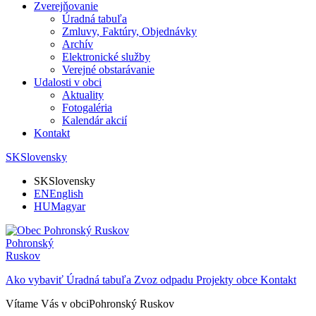
Zverejňovanie
Úradná tabuľa
Zmluvy, Faktúry, Objednávky
Archív
Elektronické služby
Verejné obstarávanie
Udalosti v obci
Aktuality
Fotogaléria
Kalendár akcií
Kontakt
SK
Slovensky
SK
Slovensky
EN
English
HU
Magyar
Pohronský
Ruskov
Ako vybaviť
Úradná tabuľa
Zvoz odpadu
Projekty obce
Kontakt
Vítame Vás v obci
Pohronský Ruskov