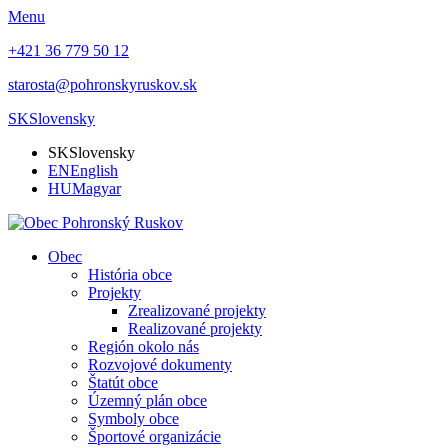
Menu
+421 36 779 50 12
starosta@pohronskyruskov.sk
SK
Slovensky
SK
Slovensky
EN
English
HU
Magyar
Obec
História obce
Projekty
Zrealizované projekty
Realizované projekty
Región okolo nás
Rozvojové dokumenty
Štatút obce
Územný plán obce
Symboly obce
Športové organizácie