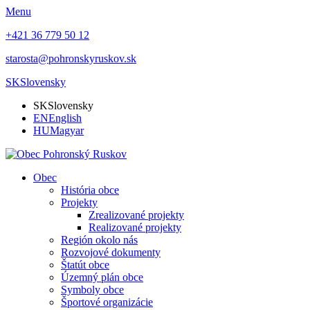
Menu
+421 36 779 50 12
starosta@pohronskyruskov.sk
SK
Slovensky
SK
Slovensky
EN
English
HU
Magyar
Obec
História obce
Projekty
Zrealizované projekty
Realizované projekty
Región okolo nás
Rozvojové dokumenty
Štatút obce
Územný plán obce
Symboly obce
Športové organizácie