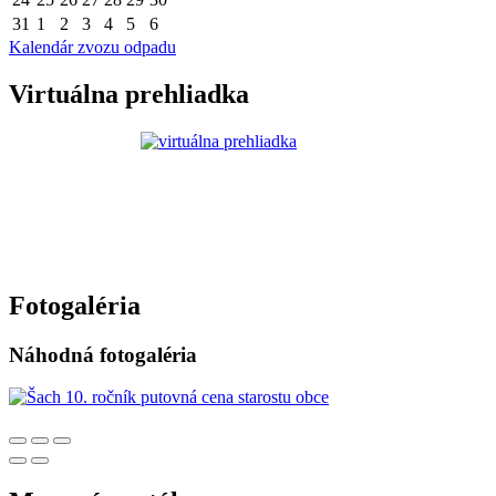
31
1
2
3
4
5
6
Kalendár zvozu odpadu
Virtuálna prehliadka
Fotogaléria
Náhodná fotogaléria