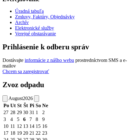
Úradná tabuľa
Zmluvy, Faktúry, Objednávky
Archív
Elektronické služby
Verejné obstarávanie
Prihlásenie k odberu správ
Dostávajte
informácie z nášho webu
prostredníctvom SMS a e-
mailov
Chcem sa zaregistrovať
Zvoz odpadu
August
2026
Po
Ut
St
Št
Pi
So
Ne
27
28
29
30
31
1
2
3
4
5
6
7
8
9
10
11
12
13
14
15
16
17
18
19
20
21
22
23
24
25
26
27
28
29
30