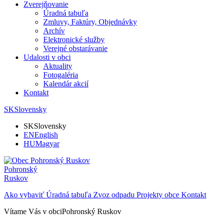
Zverejňovanie
Úradná tabuľa
Zmluvy, Faktúry, Objednávky
Archív
Elektronické služby
Verejné obstarávanie
Udalosti v obci
Aktuality
Fotogaléria
Kalendár akcií
Kontakt
SK
Slovensky
SK
Slovensky
EN
English
HU
Magyar
Pohronský
Ruskov
Ako vybaviť
Úradná tabuľa
Zvoz odpadu
Projekty obce
Kontakt
Vítame Vás v obci
Pohronský Ruskov