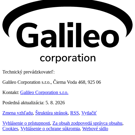
Technický prevádzkovateľ:
Galileo Corporation s.r.o., Čierna Voda 468, 925 06
Kontakt:
Galileo Corporation s.r.o.
Posledná aktualizácia: 5. 8. 2026
Zmena vzhľadu
,
Štruktúra stránok
,
RSS
,
Vytlačiť
Vyhlásenie o prístupnosti
,
Za obsah zodpovedá správca obsahu
,
Cookies
,
Vyhlásenie o ochrane súkromia
,
Webové sídlo