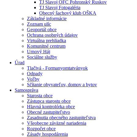
TJ Slavoj OFC Pohronský Ruskov
TJ Slavoj Fotogaléria
Obecný šachový klub OŠKA
Základné informácie
Zoznam ulíc
Geoportál obce
Ochrana osobných údajov
Virtuálna prehliadka
Komunitné centrum
Urnový Háj
Sociálne služby
Úrad
Tlačivá - Formanyomtatványok
Odpady
Voľby
Sčítanie obyvateľov, domov a bytov
Samospráva
Starosta obce
Zástupca starostu obce
Hlavná kontrolórka obce
Obecné zastupiteľstvo
Zasadnutia obecného zastupiteľstva
Všeobecne záväzné nariadenia
Rozpočet obce
Zásady hospodárenia