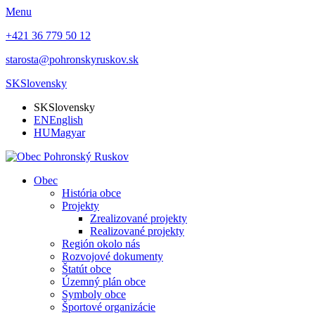
Menu
+421 36 779 50 12
starosta@pohronskyruskov.sk
SK
Slovensky
SK
Slovensky
EN
English
HU
Magyar
Obec
História obce
Projekty
Zrealizované projekty
Realizované projekty
Región okolo nás
Rozvojové dokumenty
Štatút obce
Územný plán obce
Symboly obce
Športové organizácie