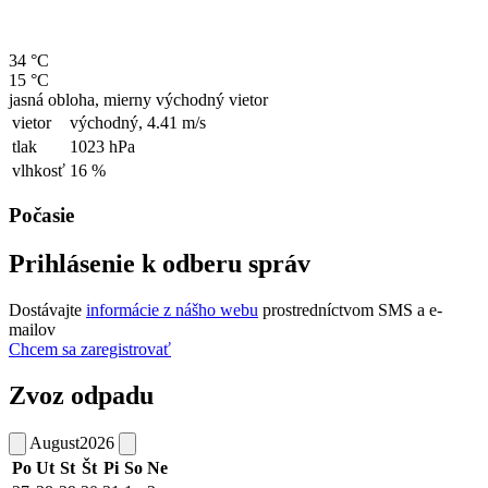
34 °C
15 °C
jasná obloha, mierny východný vietor
vietor
východný,
4.41 m/s
tlak
1023 hPa
vlhkosť
16 %
Počasie
Prihlásenie k odberu správ
Dostávajte
informácie z nášho webu
prostredníctvom SMS a e-
mailov
Chcem sa zaregistrovať
Zvoz odpadu
August
2026
Po
Ut
St
Št
Pi
So
Ne