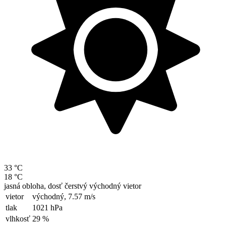
33 °C
18 °C
jasná obloha, dosť čerstvý východný vietor
vietor
východný,
7.57 m/s
tlak
1021 hPa
vlhkosť
29 %