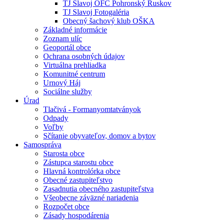
TJ Slavoj OFC Pohronský Ruskov
TJ Slavoj Fotogaléria
Obecný šachový klub OŠKA
Základné informácie
Zoznam ulíc
Geoportál obce
Ochrana osobných údajov
Virtuálna prehliadka
Komunitné centrum
Urnový Háj
Sociálne služby
Úrad
Tlačivá - Formanyomtatványok
Odpady
Voľby
Sčítanie obyvateľov, domov a bytov
Samospráva
Starosta obce
Zástupca starostu obce
Hlavná kontrolórka obce
Obecné zastupiteľstvo
Zasadnutia obecného zastupiteľstva
Všeobecne záväzné nariadenia
Rozpočet obce
Zásady hospodárenia