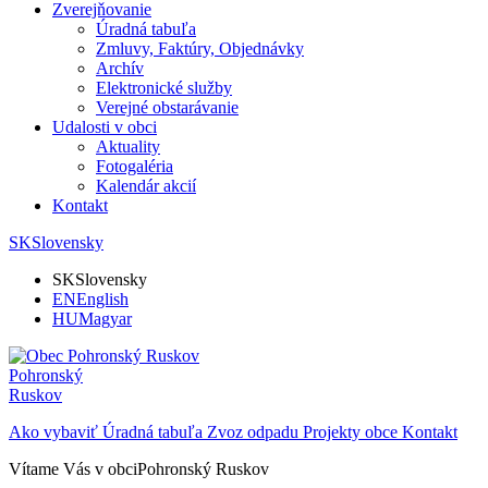
Zverejňovanie
Úradná tabuľa
Zmluvy, Faktúry, Objednávky
Archív
Elektronické služby
Verejné obstarávanie
Udalosti v obci
Aktuality
Fotogaléria
Kalendár akcií
Kontakt
SK
Slovensky
SK
Slovensky
EN
English
HU
Magyar
Pohronský
Ruskov
Ako vybaviť
Úradná tabuľa
Zvoz odpadu
Projekty obce
Kontakt
Vítame Vás v obci
Pohronský Ruskov