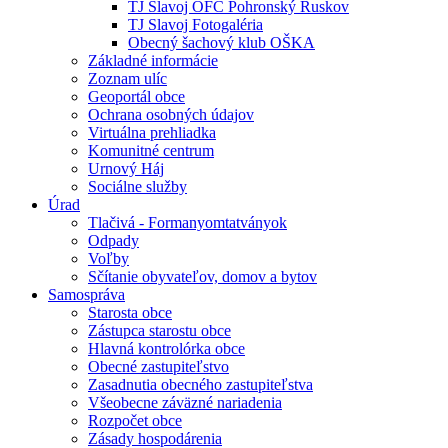
TJ Slavoj OFC Pohronský Ruskov
TJ Slavoj Fotogaléria
Obecný šachový klub OŠKA
Základné informácie
Zoznam ulíc
Geoportál obce
Ochrana osobných údajov
Virtuálna prehliadka
Komunitné centrum
Urnový Háj
Sociálne služby
Úrad
Tlačivá - Formanyomtatványok
Odpady
Voľby
Sčítanie obyvateľov, domov a bytov
Samospráva
Starosta obce
Zástupca starostu obce
Hlavná kontrolórka obce
Obecné zastupiteľstvo
Zasadnutia obecného zastupiteľstva
Všeobecne záväzné nariadenia
Rozpočet obce
Zásady hospodárenia