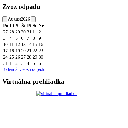
Zvoz odpadu
August
2026
Po
Ut
St
Št
Pi
So
Ne
27
28
29
30
31
1
2
3
4
5
6
7
8
9
10
11
12
13
14
15
16
17
18
19
20
21
22
23
24
25
26
27
28
29
30
31
1
2
3
4
5
6
Kalendár zvozu odpadu
Virtuálna prehliadka