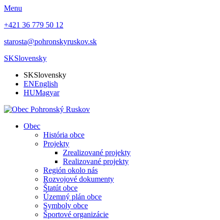
Menu
+421 36 779 50 12
starosta@pohronskyruskov.sk
SK
Slovensky
SK
Slovensky
EN
English
HU
Magyar
Obec
História obce
Projekty
Zrealizované projekty
Realizované projekty
Región okolo nás
Rozvojové dokumenty
Štatút obce
Územný plán obce
Symboly obce
Športové organizácie