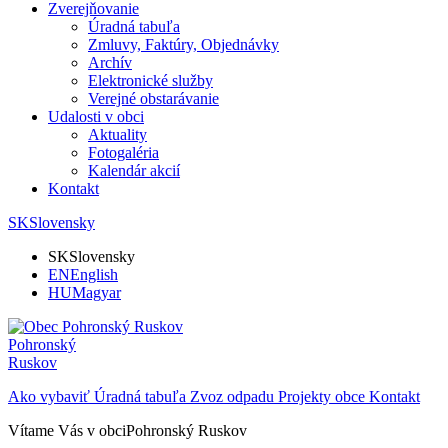
Zverejňovanie
Úradná tabuľa
Zmluvy, Faktúry, Objednávky
Archív
Elektronické služby
Verejné obstarávanie
Udalosti v obci
Aktuality
Fotogaléria
Kalendár akcií
Kontakt
SK
Slovensky
SK
Slovensky
EN
English
HU
Magyar
Pohronský
Ruskov
Ako vybaviť
Úradná tabuľa
Zvoz odpadu
Projekty obce
Kontakt
Vítame Vás v obci
Pohronský Ruskov