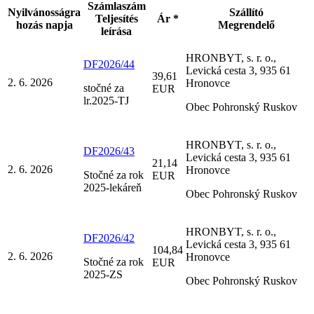
Számlaszám
Nyilvánosságra
Szállító
Teljesítés
Ár *
hozás napja
Megrendelő
leírása
HRONBYT, s. r. o.,
DF2026/44
Levická cesta 3, 935 61
39,61
2. 6. 2026
Hronovce
stočné za
EUR
lr.2025-TJ
Obec Pohronský Ruskov
HRONBYT, s. r. o.,
DF2026/43
Levická cesta 3, 935 61
21,14
2. 6. 2026
Hronovce
Stočné za rok
EUR
2025-lekáreň
Obec Pohronský Ruskov
HRONBYT, s. r. o.,
DF2026/42
Levická cesta 3, 935 61
104,84
2. 6. 2026
Hronovce
Stočné za rok
EUR
2025-ZS
Obec Pohronský Ruskov