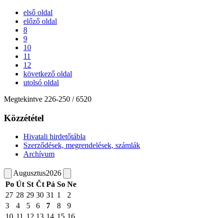
első oldal
előző oldal
8
9
10
11
12
következő oldal
utolsó oldal
Megtekintve
226
-
250
/ 6520
Közzététel
Hivatali hirdetőtábla
Szerződések, megrendelések, számlák
Archívum
Augusztus
2026
Po
Út
St
Čt
Pá
So
Ne
27
28
29
30
31
1
2
3
4
5
6
7
8
9
10
11
12
13
14
15
16