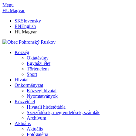
Menu
HU
Magyar
SK
Slovensky
EN
English
HU
Magyar
Község
Oktatásügy
Egyházi élet
Történelem
Sport
Hivatal
Önkormányzat
Községi hivatal
Nyomtatványok
Közzététel
Hivatali hirdetőtábla
Szerződések, megrendelések, számlák
Archívum
Aktuális
Aktuális
Fotógaléria