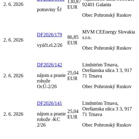
130,87
2. 6. 2026
92401 Galanta
EUR
potraviny ŠJ
Obec Pohronský Ruskov
MVM CEEnergy Slovakia
DF2026/179
86,85
s.r.o.
2. 6. 2026
EUR
vyúčt.el.2/26
Obec Pohronský Ruskov
DF2026/142
Lindström Trnava,
Orešianska ulica 3 3, 917
25,04
nájom a pranie
2. 6. 2026
71 Trnava
EUR
rohože
OcÚ-2/26
Obec Pohronský Ruskov
DF2026/141
Lindström Trnava,
Orešianska ulica 3 3, 917
25,04
nájom a pranie
2. 6. 2026
71 Trnava
EUR
rohože -KC
2/26
Obec Pohronský Ruskov