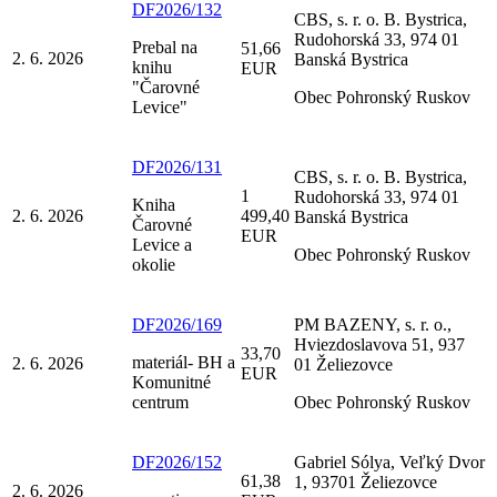
DF2026/132
CBS, s. r. o. B. Bystrica,
Rudohorská 33, 974 01
Prebal na
51,66
2. 6. 2026
Banská Bystrica
knihu
EUR
"Čarovné
Obec Pohronský Ruskov
Levice"
DF2026/131
CBS, s. r. o. B. Bystrica,
1
Rudohorská 33, 974 01
Kniha
2. 6. 2026
499,40
Banská Bystrica
Čarovné
EUR
Levice a
Obec Pohronský Ruskov
okolie
DF2026/169
PM BAZENY, s. r. o.,
Hviezdoslavova 51, 937
33,70
materiál- BH a
2. 6. 2026
01 Želiezovce
EUR
Komunitné
centrum
Obec Pohronský Ruskov
DF2026/152
Gabriel Sólya, Veľký Dvor
61,38
1, 93701 Želiezovce
2. 6. 2026