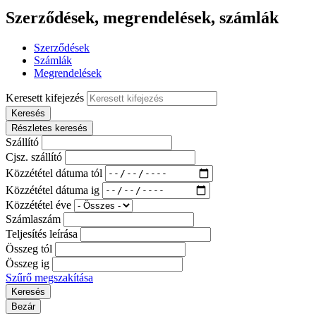
Szerződések, megrendelések, számlák
Szerződések
Számlák
Megrendelések
Keresett kifejezés
Keresés
Részletes keresés
Szállító
Cjsz. szállító
Közzététel dátuma tól
Közzététel dátuma ig
Közzététel éve
Számlaszám
Teljesítés leírása
Összeg tól
Összeg ig
Szűrő megszakítása
Bezár