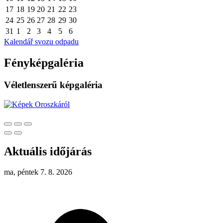
17
18
19
20
21
22
23
24
25
26
27
28
29
30
31
1
2
3
4
5
6
Kalendář svozu odpadu
Fényképgaléria
Véletlenszerű képgaléria
Aktuális időjárás
ma, péntek 7. 8. 2026