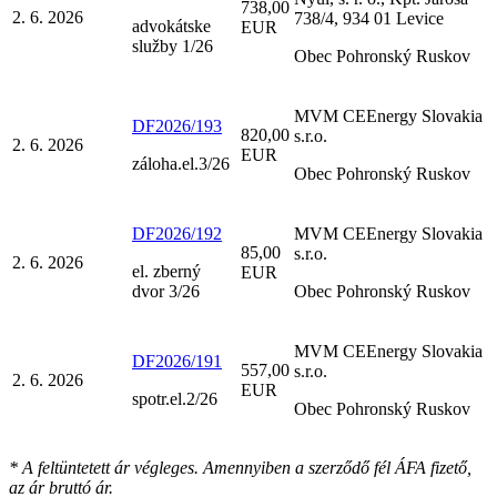
738,00
2. 6. 2026
738/4, 934 01 Levice
advokátske
EUR
služby 1/26
Obec Pohronský Ruskov
MVM CEEnergy Slovakia
DF2026/193
820,00
s.r.o.
2. 6. 2026
EUR
záloha.el.3/26
Obec Pohronský Ruskov
DF2026/192
MVM CEEnergy Slovakia
85,00
s.r.o.
2. 6. 2026
el. zberný
EUR
dvor 3/26
Obec Pohronský Ruskov
MVM CEEnergy Slovakia
DF2026/191
557,00
s.r.o.
2. 6. 2026
EUR
spotr.el.2/26
Obec Pohronský Ruskov
* A feltüntetett ár végleges. Amennyiben a szerződő fél ÁFA fizető,
az ár bruttó ár.