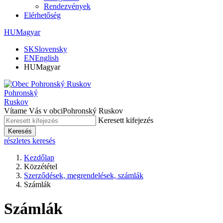
Rendezvények
Elérhetőség
HU
Magyar
SK
Slovensky
EN
English
HU
Magyar
Pohronský
Ruskov
Vítame Vás v obci
Pohronský Ruskov
Keresett kifejezés
Keresés
részletes keresés
Kezdőlap
Közzététel
Szerződések, megrendelések, számlák
Számlák
Számlák