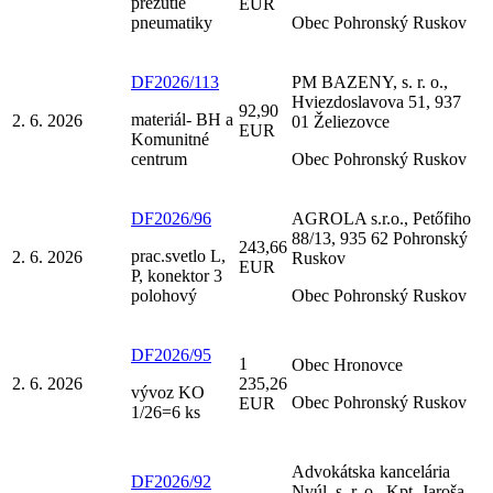
prezutie
EUR
pneumatiky
Obec Pohronský Ruskov
DF2026/113
PM BAZENY, s. r. o.,
Hviezdoslavova 51, 937
92,90
materiál- BH a
2. 6. 2026
01 Želiezovce
EUR
Komunitné
centrum
Obec Pohronský Ruskov
DF2026/96
AGROLA s.r.o., Petőfiho
88/13, 935 62 Pohronský
243,66
prac.svetlo L,
2. 6. 2026
Ruskov
EUR
P, konektor 3
polohový
Obec Pohronský Ruskov
DF2026/95
1
Obec Hronovce
2. 6. 2026
235,26
vývoz KO
Obec Pohronský Ruskov
EUR
1/26=6 ks
Advokátska kancelária
DF2026/92
Nyúl, s. r. o., Kpt. Jaroša