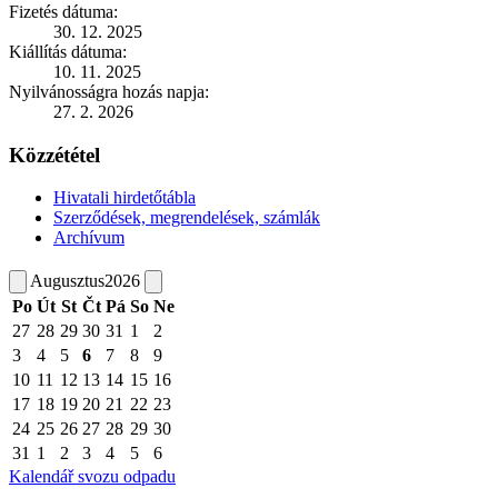
Fizetés dátuma:
30. 12. 2025
Kiállítás dátuma:
10. 11. 2025
Nyilvánosságra hozás napja:
27. 2. 2026
Közzététel
Hivatali hirdetőtábla
Szerződések, megrendelések, számlák
Archívum
Augusztus
2026
Po
Út
St
Čt
Pá
So
Ne
27
28
29
30
31
1
2
3
4
5
6
7
8
9
10
11
12
13
14
15
16
17
18
19
20
21
22
23
24
25
26
27
28
29
30
31
1
2
3
4
5
6
Kalendář svozu odpadu