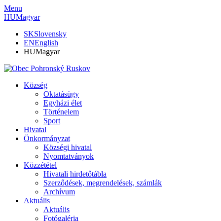
Menu
HU
Magyar
SK
Slovensky
EN
English
HU
Magyar
Község
Oktatásügy
Egyházi élet
Történelem
Sport
Hivatal
Önkormányzat
Községi hivatal
Nyomtatványok
Közzététel
Hivatali hirdetőtábla
Szerződések, megrendelések, számlák
Archívum
Aktuális
Aktuális
Fotógaléria