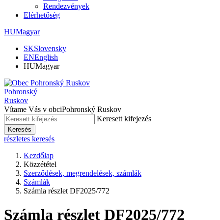
Rendezvények
Elérhetőség
HU
Magyar
SK
Slovensky
EN
English
HU
Magyar
Pohronský
Ruskov
Vítame Vás v obci
Pohronský Ruskov
Keresett kifejezés
Keresés
részletes keresés
Kezdőlap
Közzététel
Szerződések, megrendelések, számlák
Számlák
Számla részlet DF2025/772
Számla részlet DF2025/772